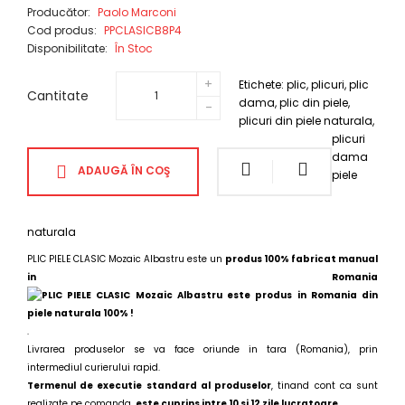
Producător:
Paolo Marconi
Cod produs:
PPCLASICB8P4
Disponibilitate:
În Stoc
Etichete:
plic
,
plicuri
,
plic
Cantitate
dama
,
plic din piele
,
plicuri din piele naturala
,
plicuri
dama
ADAUGĂ ÎN COŞ
piele
naturala
PLIC PIELE CLASIC Mozaic Albastru este un
produs 100% fabricat manual
in Romania
.
Livrarea produselor se va face oriunde in tara (Romania), prin
intermediul curierului rapid.
Termenul de executie standard al produselor
, tinand cont ca sunt
realizate pe comanda,
este cuprins intre 10 si 12 zile lucratoare
.