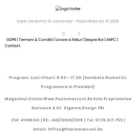
Genti de dama la comanda - Paolo Marconi © 2026
GDPR
|
Termeni & Conditii
|
Livrare si Retur
|
Despre Noi
|
ANPC
|
Contact
Program: Luni-Vineri: 8.00 - 17.00 (Sambata Numai Cu
Programare In Prealabil)
Magazinul Online Www.paolomarconi.ro Este Proprietatea
Exclusiva A SC Algama Design SRL
CUI: 41699241 | RC: J40/12925/2019 | Tel: 0735.517.753 |
Email: Office@paolomarconi.ro